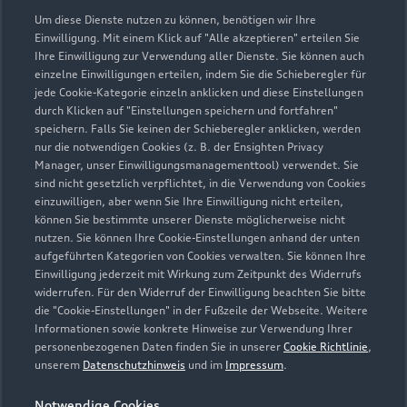
03491 626140
Um diese Dienste nutzen zu können, benötigen wir Ihre
Einwilligung. Mit einem Klick auf "Alle akzeptieren" erteilen Sie
Ihre Einwilligung zur Verwendung aller Dienste. Sie können auch
info@ah-wittenberg.de
einzelne Einwilligungen erteilen, indem Sie die Schieberegler für
jede Cookie-Kategorie einzeln anklicken und diese Einstellungen
Kontaktdaten herunterladen
durch Klicken auf "Einstellungen speichern und fortfahren"
speichern. Falls Sie keinen der Schieberegler anklicken, werden
nur die notwendigen Cookies (z. B. der Ensighten Privacy
Manager, unser Einwilligungsmanagementtool) verwendet. Sie
sind nicht gesetzlich verpflichtet, in die Verwendung von Cookies
Öffnungszeiten
einzuwilligen, aber wenn Sie Ihre Einwilligung nicht erteilen,
können Sie bestimmte unserer Dienste möglicherweise nicht
nutzen. Sie können Ihre Cookie-Einstellungen anhand der unten
aufgeführten Kategorien von Cookies verwalten. Sie können Ihre
Verkauf
Einwilligung jederzeit mit Wirkung zum Zeitpunkt des Widerrufs
Schließt bald
18:00
widerrufen. Für den Widerruf der Einwilligung beachten Sie bitte
die "Cookie-Einstellungen" in der Fußzeile der Webseite. Weitere
Informationen sowie konkrete Hinweise zur Verwendung Ihrer
Service
personenbezogenen Daten finden Sie in unserer
Cookie Richtlinie
,
Schließt bald
18:00
unserem
Datenschutzhinweis
und im
Impressum
.
Notwendige Cookies