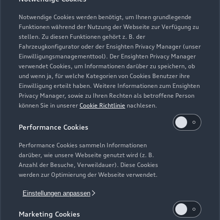
Teile- & Zubehörverkauf
Schließt bald
18:00
Notwendige Cookies werden benötigt, um Ihnen grundlegende
Funktionen während der Nutzung der Webseite zur Verfügung zu
stellen. Zu diesen Funktionen gehört z. B. der
Fahrzeugkonfigurator oder der Ensighten Privacy Manager (unser
Einwilligungsmanagementtool). Der Ensighten Privacy Manager
Zurück nach oben
verwendet Cookies, um Informationen darüber zu speichern, ob
und wenn ja, für welche Kategorien von Cookies Benutzer ihre
Einwilligung erteilt haben. Weitere Informationen zum Ensighten
Modelle
Privacy Manager, sowie zu Ihren Rechten als betroffene Person
können Sie in unserer
Cookie Richtlinie
nachlesen.
Kaufen & leasen
Alle Modelle
Performance Cookies
Modelle vergleichen
Service & Zubehör
Performance Cookies sammeln Informationen
Neuwagensuche
darüber, wie unsere Webseite genutzt wird (z. B.
Elektromodelle
Anzahl der Besuche, Verweildauer). Diese Cookies
Gebrauchtwagensuche
Support
werden zur Optimierung der Webseite verwendet.
Saisonale Angebote
Plug-in-Hybride
Gebrauchtwagen
Einstellungen anpassen
Audi Services
Über Audi
Kundenservice
Finanzierung
Marketing Cookies
Garantie